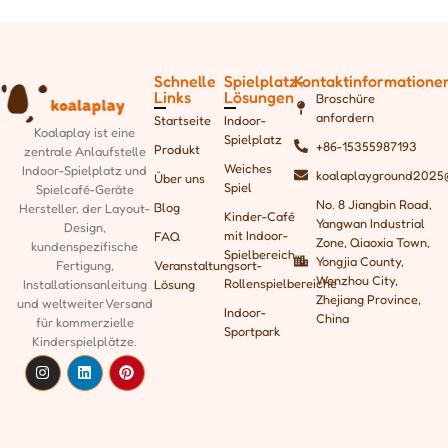
Schnelle
Spielplatz-
Kontaktinformatione
Links
Lösungen
Broschüre
anfordern
Startseite
Indoor-
Koalaplay ist eine
Spielplatz
+86-15355987193
Produkt
zentrale Anlaufstelle
Weiches
Indoor-Spielplatz und
koalaplayground2025
Über uns
Spiel
Spielcafé-Geräte
No. 8 Jiangbin Road,
Blog
Hersteller, der
Layout-
Kinder-Café
Yangwan Industrial
Design,
mit Indoor-
FAQ
Zone, Qiaoxia Town,
kundenspezifische
Spielbereich
Yongjia County,
Fertigung,
Veranstaltungsort-
Wenzhou City,
Rollenspielbereiche
Installationsanleitung
Lösung
Zhejiang Province,
und weltweiter Versand
Indoor-
China
für kommerzielle
Sportpark
Kinderspielplätze.