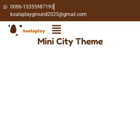
0086-15355987193
koalaplayground2025@gmail.com
Mini City Theme