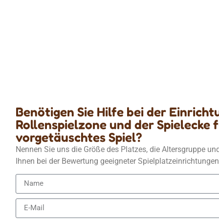
Sp
Einzelheiten
Benötigen Sie Hilfe bei der Einricht
Rollenspielzone und der Spielecke 
vorgetäuschtes Spiel?
Nennen Sie uns die Größe des Platzes, die Altersgruppe und 
Ihnen bei der Bewertung geeigneter Spielplatzeinrichtungen