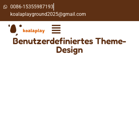
0086-15355987193
koalaplayground2025@gmail.com
Benutzerdefiniertes Theme-
Design