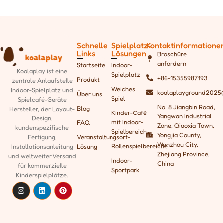
Schnelle
Spielplatz-
Kontaktinformatione
Links
Lösungen
Broschüre
anfordern
Startseite
Indoor-
Koalaplay ist eine
Spielplatz
+86-15355987193
Produkt
zentrale Anlaufstelle
Weiches
Indoor-Spielplatz und
koalaplayground2025
Über uns
Spiel
Spielcafé-Geräte
No. 8 Jiangbin Road,
Blog
Hersteller, der
Layout-
Kinder-Café
Yangwan Industrial
Design,
mit Indoor-
FAQ
Zone, Qiaoxia Town,
kundenspezifische
Spielbereich
Yongjia County,
Fertigung,
Veranstaltungsort-
Wenzhou City,
Rollenspielbereiche
Installationsanleitung
Lösung
Zhejiang Province,
und weltweiter Versand
Indoor-
China
für kommerzielle
Sportpark
Kinderspielplätze.