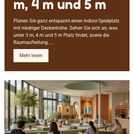
m, 4 m und 5 m
Planen Sie ganz entspannt einen Indoor-Spielplatz
mit niedriger Deckenhöhe. Sehen Sie sich an, was
unter 3 m, 4 m und 5 m Platz findet, sowie die
Raumaufteilung, ...
Mehr lesen