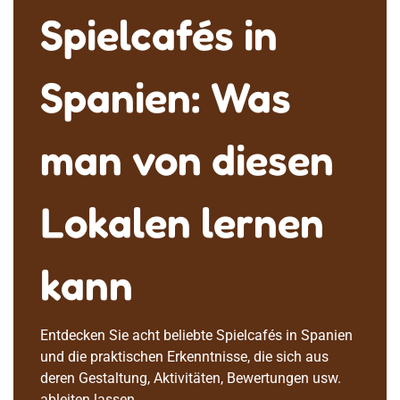
Spielcafés in
Spanien: Was
man von diesen
Lokalen lernen
kann
Entdecken Sie acht beliebte Spielcafés in Spanien
und die praktischen Erkenntnisse, die sich aus
deren Gestaltung, Aktivitäten, Bewertungen usw.
ableiten lassen...