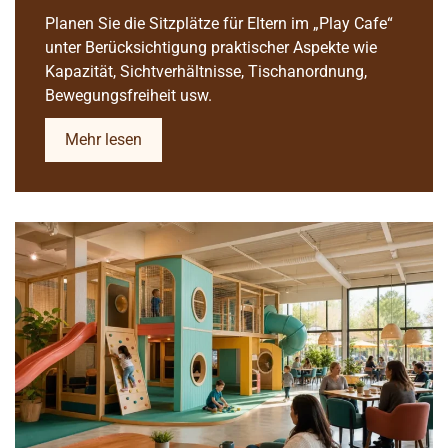
Planen Sie die Sitzplätze für Eltern im „Play Cafe“
unter Berücksichtigung praktischer Aspekte wie
Kapazität, Sichtverhältnisse, Tischanordnung,
Bewegungsfreiheit usw.
Mehr lesen