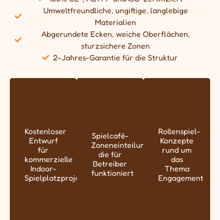
Umweltfreundliche, ungiftige, langlebige
Vom Mini-
Materialien
Markt über
Schicken
Abgerundete Ecken, weiche Oberflächen,
die Küche
Sie uns
Wir
bis hin zur
sturzsichere Zonen
Ihren
schaffen
“Scheinstadt”
2-Jahres-Garantie für die Struktur
Grundriss
ein
- unsere
und Ihr
Gleichgewicht
Rollenspielbereiche
Konzept.
zwischen
sind für
Wir bieten
dem
das
eine
Spielwert
Erzählen
kostenloser
und dem
von
Vorschlag
realen
Geschichten,
für Layout
Betrieb:
soziales
und
Sichtbarkeit
Kostenloser
Rollenspiel-
Spiel und
Spielcafé-
Design
um
der Sitze,
Entwurf
Konzepte
wiederholte
Zoneneinteilung,
Sie bei der
Ein- und
für
rund um
Besuche
die für
Bewertung
Ausstiegskontrolle,
kommerzielle
das
konzipiert.
Betreiber
des
Geburtstagszonen
Indoor-
Thema
funktioniert
Projekts
Themenbibliothek
und
Spielplatzprojekte
Engagement
vor der
und
hygienische
Produktion
Entwicklung
Oberflächen.
zu
eigener
Konzipiert
unterstützen.
Szenen
für Cafés,
verfügbar.