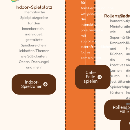
für
Indoor-Spielplatz
familienfreundliche
Thematische
Umgebungen,
Rollenspiel
Spor
Spielplatzgeräte
die
Immersive
dy
für den
interaktive
Miniaturum
Zo
Innenbereich -
Spielbereiche
wie
mi
individuell
mit
Supermärkt
Tr
gestaltete
stilvollen,
Krankenhäu
Kl
Spielbereiche in
elternfreundlichen
und
Hi
lebhaften Themen
Cafés
Küchen,
u
wie Süßigkeiten,
kombinieren.
die
vi
Ozean, Dschungel
kreatives
me
und mehr
Lernen
di
Cafe-
durch
fü
Fälle
spielen
realitätsna
en
Indoor-
Spielzonen
Spielerfahr
ge
fördern.
In
Ak
ge
Rollenspi
wu
Fälle