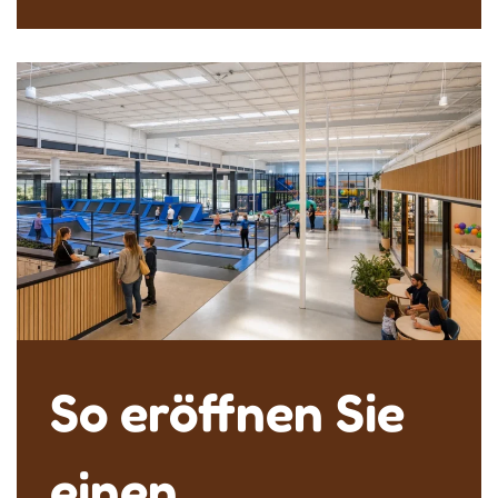
So eröffnen Sie
einen