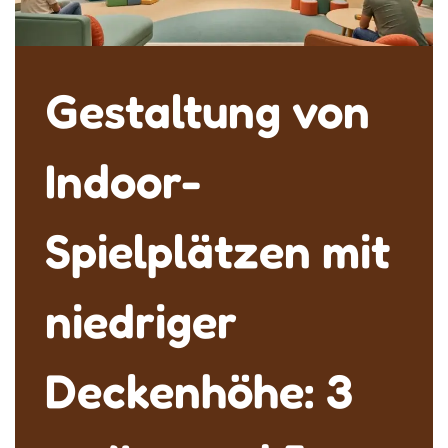
Gestaltung von
Indoor-
Spielplätzen mit
niedriger
Deckenhöhe: 3