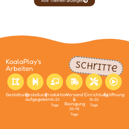
Alle Themen anzeigen
KoalaPlay's
Schritte
Arbeiten
Gestaltung
Bestellung
Produktion
Versand
Einrichtung
Eröffnung
aufgegeben
&
10-25
15-30
Reinigung
Tage
Tage
20-45
Tage