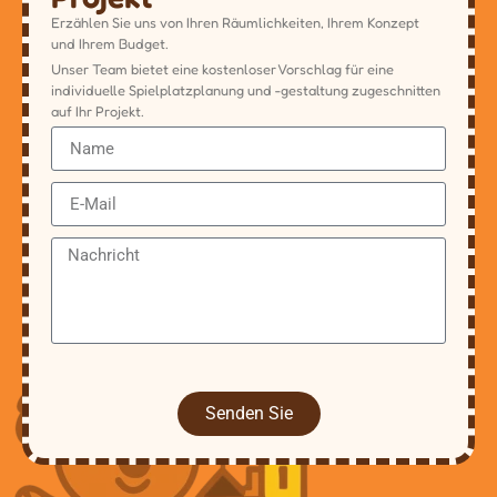
Erzählen Sie uns von Ihren Räumlichkeiten, Ihrem Konzept
und Ihrem Budget.
Unser Team bietet eine
kostenloser Vorschlag für eine
individuelle Spielplatzplanung und -gestaltung
zugeschnitten
auf Ihr Projekt.
Senden Sie