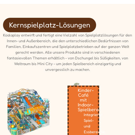
Spielplatzgerätekategorien Wir stellen her
Kernspielplatz-Lösungen
Koalaplay entwirft und fertigt eine Vielzahl von Spielplatzlösungen für den
Innen- und Außenbereich, die den unterschiedlichen Bedürfnissen von
Familien, Einkaufszentren und Spielplatzbetrieben auf der ganzen Welt
gerecht werden. Alle unsere Produkte sind in verschiedenen
fantasievollen Themen erhältlich - von Dschungel bis Süßigkeiten, von
Weltraum bis Mini City - um jeden Spielbereich einzigartig und
unvergesslich zu machen.
Kinder-
Café
mit
Indoor-
Spielbereich
Integrierte
Spiel-
und
Essbereiche