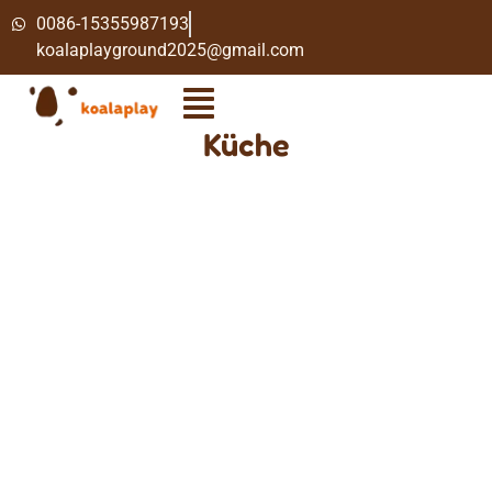
0086-15355987193
koalaplayground2025@gmail.com
Küche