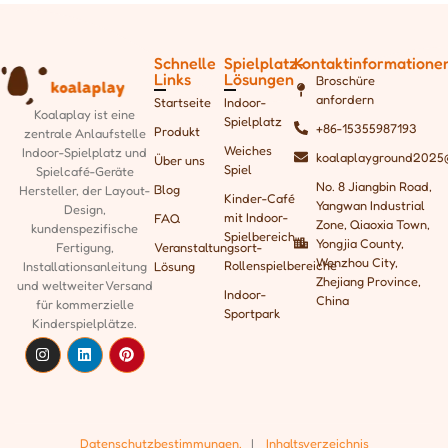
Schnelle
Spielplatz-
Kontaktinformatione
Links
Lösungen
Broschüre
anfordern
Startseite
Indoor-
Koalaplay ist eine
Spielplatz
+86-15355987193
Produkt
zentrale Anlaufstelle
Weiches
Indoor-Spielplatz und
koalaplayground2025
Über uns
Spiel
Spielcafé-Geräte
No. 8 Jiangbin Road,
Blog
Hersteller, der
Layout-
Kinder-Café
Yangwan Industrial
Design,
mit Indoor-
FAQ
Zone, Qiaoxia Town,
kundenspezifische
Spielbereich
Yongjia County,
Fertigung,
Veranstaltungsort-
Wenzhou City,
Rollenspielbereiche
Installationsanleitung
Lösung
Zhejiang Province,
und weltweiter Versand
Indoor-
China
für kommerzielle
Sportpark
Kinderspielplätze.
Datenschutzbestimmungen.
|
Inhaltsverzeichnis