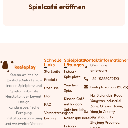
Spielcafé eröffnen
Schnelle
Spielplatz-
Kontaktinformatione
Links
Lösungen
Broschüre
anfordern
Startseite
Indoor-
Koalaplay ist eine
Spielplatz
+86-15355987193
Produkt
zentrale Anlaufstelle
Weiches
Indoor-Spielplatz und
koalaplayground2025
Über uns
Spiel
Spielcafé-Geräte
No. 8 Jiangbin Road,
Blog
Hersteller, der
Layout-
Kinder-Café
Yangwan Industrial
Design,
mit Indoor-
FAQ
Zone, Qiaoxia Town,
kundenspezifische
Spielbereich
Yongjia County,
Fertigung,
Veranstaltungsort-
Wenzhou City,
Rollenspielbereiche
Installationsanleitung
Lösung
Zhejiang Province,
und weltweiter Versand
Indoor-
China