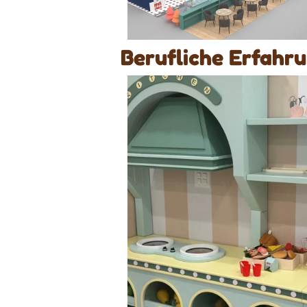
Berufliche Erfahru