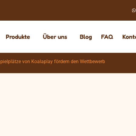
Produkte
Über uns
Blog
FAQ
Kont
Spielplätze von Koalaplay fördern den Wettbewerb