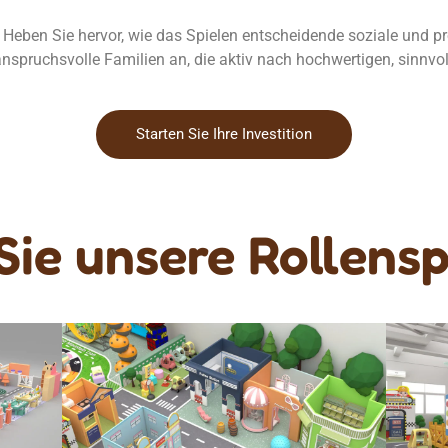
Heben Sie hervor, wie das Spielen entscheidende soziale und p
anspruchsvolle Familien an, die aktiv nach hochwertigen, sinnvol
Starten Sie Ihre Investition
Sie unsere Rollens