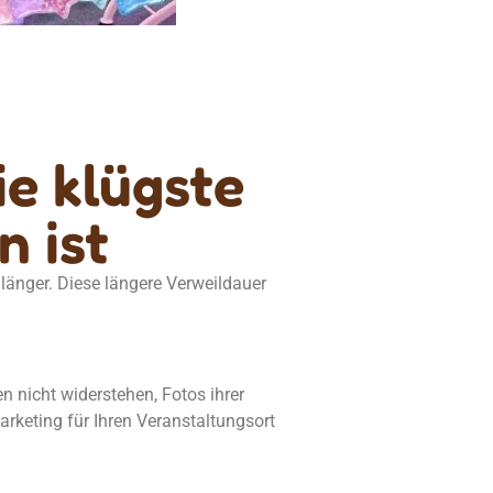
e klügste
n ist
 länger. Diese längere Verweildauer
n nicht widerstehen, Fotos ihrer
rketing für Ihren Veranstaltungsort