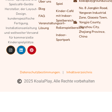
koalaplayground2025
Über uns
Spiel
Spielcafé-Geräte
No. 8 Jiangbin Road,
Blog
Hersteller, der
Layout-
Kinder-Café
Yangwan Industrial
Design,
mit Indoor-
FAQ
Zone, Qiaoxia Town,
kundenspezifische
Spielbereich
Yongjia County,
Fertigung,
Veranstaltungsort-
Wenzhou City,
Rollenspielbereiche
Installationsanleitung
Lösung
Zhejiang Province,
und weltweiter Versand
Indoor-
China
für kommerzielle
Sportpark
Kinderspielplätze.
Datenschutzbestimmungen.
|
Inhaltsverzeichnis
2025 KoalaPlay, Alle Rechte vorbehalten