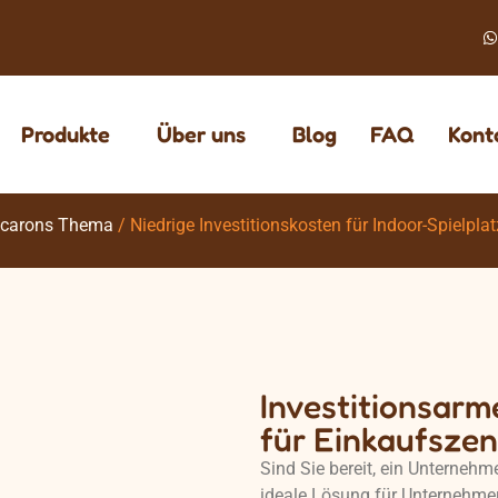
Produkte
Über uns
Blog
FAQ
Kont
acarons Thema
/ Niedrige Investitionskosten für Indoor-Spielpl
Investitionsarm
für Einkaufszen
Sind Sie bereit, ein Unternehme
ideale Lösung für Unternehmer,