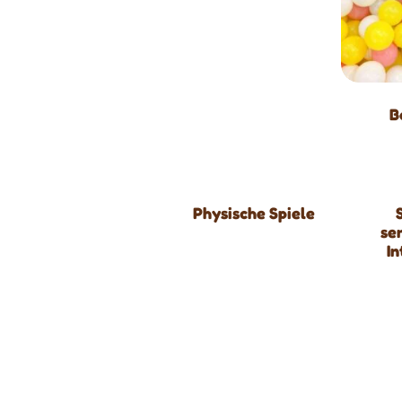
B
Physische Spiele
se
I