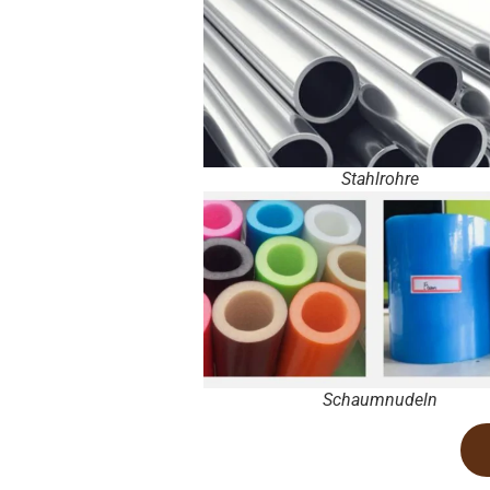
Stahlrohre
Schaumnudeln