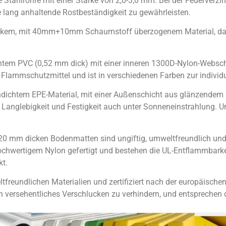
 Stahlrohre mit einer Stärke von 2,0-3,0 mm. Bei der Feuerverz
 lang anhaltende Rostbeständigkeit zu gewährleisten.
dickem, mit 40mm+10mm Schaumstoff überzogenem Material, 
chtem PVC (0,52 mm dick) mit einer inneren 1300D-Nylon-Webschi
Flammschutzmittel und ist in verschiedenen Farben zur individue
chdichtem EPE-Material, mit einer Außenschicht aus glänzende
 Langlebigkeit und Festigkeit auch unter Sonneneinstrahlung. U
 20 mm dicken Bodenmatten sind ungiftig, umweltfreundlich un
ochwertigem Nylon gefertigt und bestehen die UL-Entflammbarke
t.
ltfreundlichen Materialien und zertifiziert nach der europäisch
 versehentliches Verschlucken zu verhindern, und entsprechen 