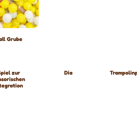
all Grube
Spiel zur
Dia
Trampolin
nsorischen
ntegration