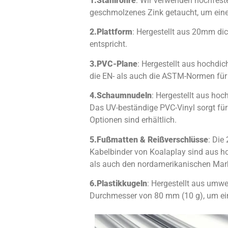
1.
Stahlrohre
: Wir verwenden hochfeste
geschmolzenes Zink getaucht, um eine
2.
Plattform
: Hergestellt aus 20mm 
entspricht.
3.
PVC-Plane
: Hergestellt aus hochdi
die EN- als auch die ASTM-Normen für 
4.
Schaumnudeln
: Hergestellt aus ho
Das UV-beständige PVC-Vinyl sorgt für
Optionen sind erhältlich.
5.
Fußmatten & Reißverschlüsse
: Die
Kabelbinder von Koalaplay sind aus h
als auch den nordamerikanischen Mark
6.
Plastikkugeln
: Hergestellt aus umwe
Durchmesser von 80 mm (10 g), um ein