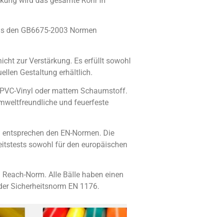
inkung wird das gesamte Rohr in
das den GB6675-2003 Normen
cht zur Verstärkung. Es erfüllt sowohl
llen Gestaltung erhältlich.
m PVC-Vinyl oder mattem Schaumstoff.
mweltfreundliche und feuerfeste
d entsprechen den EN-Normen. Die
itstests sowohl für den europäischen
en Reach-Norm. Alle Bälle haben einen
der Sicherheitsnorm EN 1176.