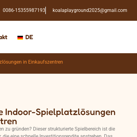
0086-15355987193
koalaplayground2025@gmail.com
akt
DE
atzlösungen in Einkaufszentren
e Indoor-Spielplatzlösungen
tren
n zu gründen? Dieser strukturierte Spielbereich ist die
 die eine schnelle Investitionsrendite anstreben. Das