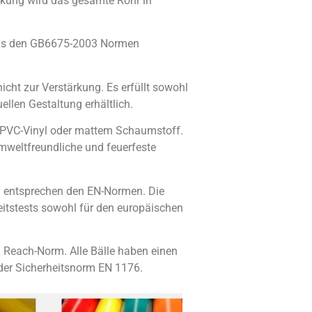
inkung wird das gesamte Rohr in
das den GB6675-2003 Normen
cht zur Verstärkung. Es erfüllt sowohl
llen Gestaltung erhältlich.
m PVC-Vinyl oder mattem Schaumstoff.
mweltfreundliche und feuerfeste
d entsprechen den EN-Normen. Die
itstests sowohl für den europäischen
en Reach-Norm. Alle Bälle haben einen
der Sicherheitsnorm EN 1176.