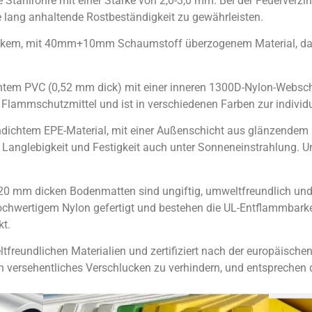
 Stahlrohre mit einer Stärke von 2,0-3,0 mm. Bei der Feuerverz
 lang anhaltende Rostbeständigkeit zu gewährleisten.
dickem, mit 40mm+10mm Schaumstoff überzogenem Material, 
chtem PVC (0,52 mm dick) mit einer inneren 1300D-Nylon-Webschi
Flammschutzmittel und ist in verschiedenen Farben zur individue
chdichtem EPE-Material, mit einer Außenschicht aus glänzende
 Langlebigkeit und Festigkeit auch unter Sonneneinstrahlung. U
 20 mm dicken Bodenmatten sind ungiftig, umweltfreundlich un
ochwertigem Nylon gefertigt und bestehen die UL-Entflammbarke
t.
ltfreundlichen Materialien und zertifiziert nach der europäisch
 versehentliches Verschlucken zu verhindern, und entsprechen 