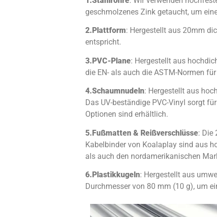
1.
Stahlrohre
: Wir verwenden hochfeste
geschmolzenes Zink getaucht, um eine
2.
Plattform
: Hergestellt aus 20mm 
entspricht.
3.
PVC-Plane
: Hergestellt aus hochdi
die EN- als auch die ASTM-Normen für 
4.
Schaumnudeln
: Hergestellt aus ho
Das UV-beständige PVC-Vinyl sorgt für
Optionen sind erhältlich.
5.
Fußmatten & Reißverschlüsse
: Die
Kabelbinder von Koalaplay sind aus h
als auch den nordamerikanischen Mark
6.
Plastikkugeln
: Hergestellt aus umwe
Durchmesser von 80 mm (10 g), um ein