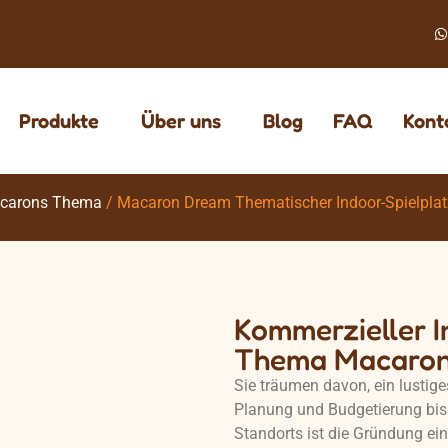
Produkte
Über uns
Blog
FAQ
Kont
acarons Thema
/ Macaron Dream Thematischer Indoor-Spielplat
Kommerzieller I
Thema Macaro
Sie träumen davon, ein lustig
Planung und Budgetierung bis 
Standorts ist die Gründung ei