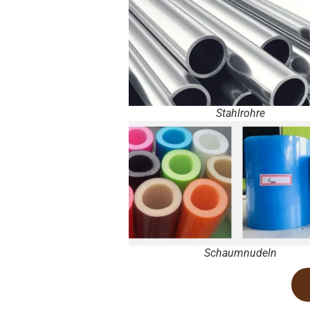
Stahlrohre
Schaumnudeln