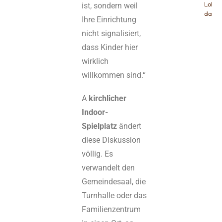
Lohnt 
ist, sondern weil
das?
Ihre Einrichtung
nicht signalisiert,
dass Kinder hier
wirklich
willkommen sind.“
A
kirchlicher
Indoor-
Spielplatz
ändert
diese Diskussion
völlig. Es
verwandelt den
Gemeindesaal, die
Turnhalle oder das
Familienzentrum