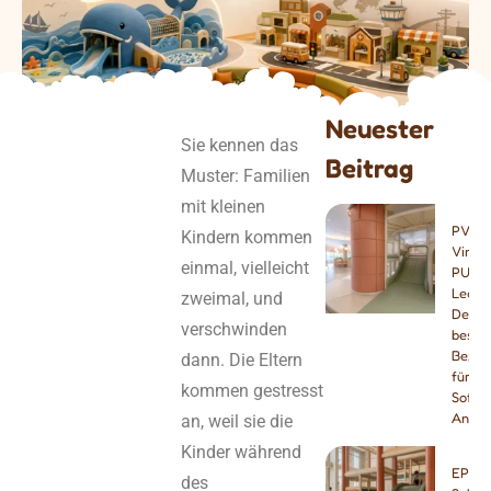
Neuester
Sie kennen das
Beitrag
Muster: Familien
mit kleinen
PVC-
Kindern kommen
Vinyl 
einmal, vielleicht
PU-
Leder
zweimal, und
Der
verschwinden
beste
Bezug
dann. Die Eltern
für
kommen gestresst
Softpl
Anlag
an, weil sie die
Kinder während
EPE, 
des