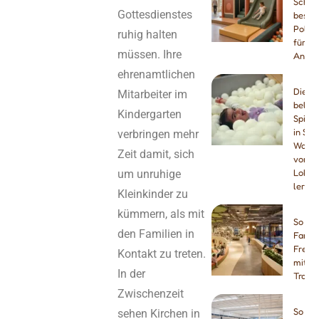
Schau
Gottesdienstes
beste
Polste
ruhig halten
für So
müssen. Ihre
Anlag
ehrenamtlichen
Die 8
Mitarbeiter im
belieb
Kindergarten
Spielc
in Spa
verbringen mehr
Was 
Zeit damit, sich
von d
um unruhige
Lokal
lerne
Kleinkinder zu
kümmern, als mit
So pla
den Familien in
Famili
Freiz
Kontakt zu treten.
mit
In der
Tramp
Zwischenzeit
So erö
sehen Kirchen in