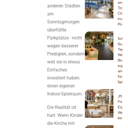
einen
anderen Städten
Trampo
am
Checkl
Invest
Sonntagmorgen
Planu
überfüllte
Parkplätze - nicht
Schau
Gummi
wegen besserer
Teppic
Predigten, sondern
Welch
Boden
weil sie in etwas
eignet
Einfaches
am be
für In
investiert haben:
Spielp
einen eigenen
Indoor-Spielraum.
„Play 
Franch
Die Realität ist
Eigens
Welch
hart. Wenn Kinder
besse
die Kirche mit