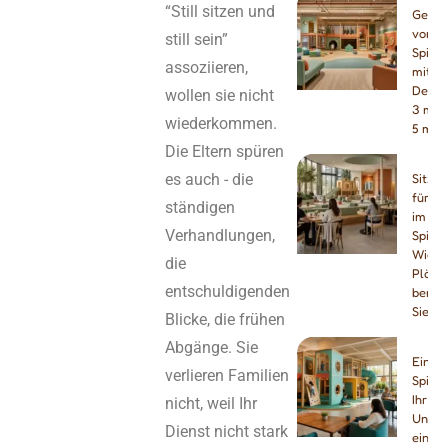
“Still sitzen und
Gesta
von In
still sein”
Spielp
assoziieren,
mit ni
Decke
wollen sie nicht
3 m, 
wiederkommen.
5 m
Die Eltern spüren
es auch - die
Sitzpl
für El
ständigen
im
Verhandlungen,
Spielc
Wie vi
die
Plätz
entschuldigenden
benöt
Sie?
Blicke, die frühen
Abgänge. Sie
Einen
verlieren Familien
Spielp
Ihr
nicht, weil Ihr
Unter
Dienst nicht stark
einric