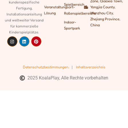
Zone, Qiaoxia Town,
kundenspezifische
Spielbereich
Veranstaltungsort-
Yongjia County,
Fertigung,
Lösung
Wenzhou City,
Rollenspielbereiche
Installationsanleitung
Zhejiang Province,
und weltweiter Versand
Indoor-
China
für kommerzielle
Sportpark
Kinderspielplätze.
Datenschutzbestimmungen.
|
Inhaltsverzeichnis
2025 KoalaPlay, Alle Rechte vorbehalten