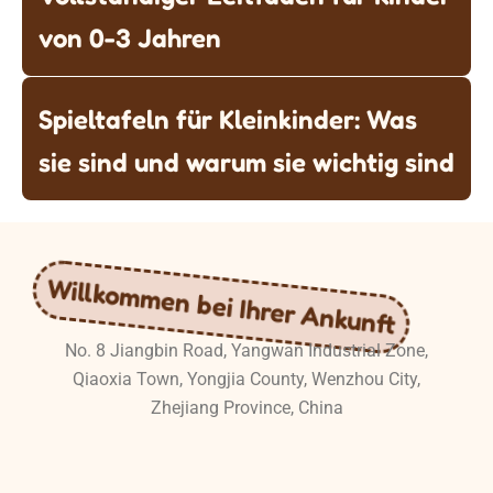
von 0-3 Jahren
Spieltafeln für Kleinkinder: Was
sie sind und warum sie wichtig sind
Willkommen bei Ihrer Ankunft
No. 8 Jiangbin Road, Yangwan Industrial Zone,
Qiaoxia Town, Yongjia County, Wenzhou City,
Zhejiang Province, China