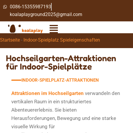
0086-15355987193
koalaplayground2025@gmail.com
Startseite
-
Indoor-Spielplatz Spieleigenschaften
Hochseilgarten-Attraktionen
für Indoor-Spielplätze
INDOOR-SPIELPLATZ-ATTRAKTIONEN
Attraktionen im Hochseilgarten
verwandeln den
vertikalen Raum in ein strukturiertes
Abenteuererlebnis. Sie bieten
Herausforderungen, Bewegung und eine starke
visuelle Wirkung für