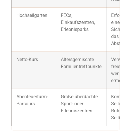
Hochseilgarten
FECs,
Erforderli
Einkaufszentren,
eine frei
Erlebnisparks
Sicherhei
das Perso
Absturzbe
Netto-Kurs
Altersgemischte
Verwende
Familientreffpunkte
freieres 
weniger 
ermöglic
Abenteuerturm-
Große überdachte
Kombinier
Parcours
Sport- oder
Seile, P
Erlebniszentren
Rutschen 
Seilbahn.