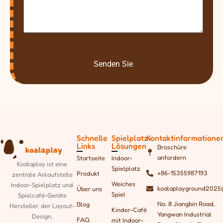
Senden Sie
Schnelle
Spielplatz-
Kontaktinformatione
Links
Lösungen
Broschüre
anfordern
Startseite
Indoor-
Koalaplay ist eine
Spielplatz
+86-15355987193
Produkt
zentrale Anlaufstelle
Weiches
Indoor-Spielplatz und
koalaplayground2025
Über uns
Spiel
Spielcafé-Geräte
No. 8 Jiangbin Road,
Blog
Hersteller, der
Layout-
Kinder-Café
Yangwan Industrial
Design,
FAQ
mit Indoor-