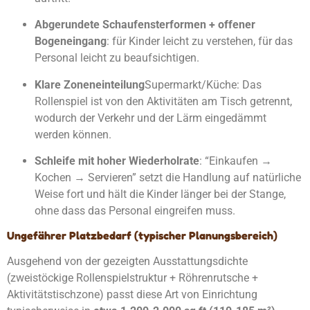
Abgerundete Schaufensterformen + offener
Bogeneingang
: für Kinder leicht zu verstehen, für das
Personal leicht zu beaufsichtigen.
Klare Zoneneinteilung
Supermarkt/Küche: Das
Rollenspiel ist von den Aktivitäten am Tisch getrennt,
wodurch der Verkehr und der Lärm eingedämmt
werden können.
Schleife mit hoher Wiederholrate
: “Einkaufen →
Kochen → Servieren” setzt die Handlung auf natürliche
Weise fort und hält die Kinder länger bei der Stange,
ohne dass das Personal eingreifen muss.
Ungefährer Platzbedarf (typischer Planungsbereich)
Ausgehend von der gezeigten Ausstattungsdichte
(zweistöckige Rollenspielstruktur + Röhrenrutsche +
Aktivitätstischzone) passt diese Art von Einrichtung