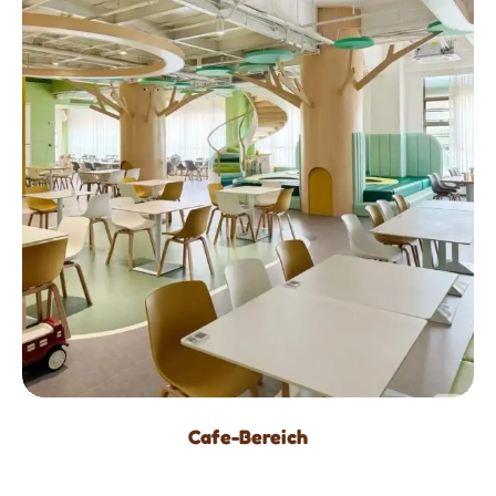
Cafe-Bereich