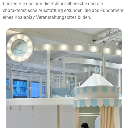
Lassen Sie uns nun die Schlüsselbereiche und die
charakteristische Ausstattung erkunden, die das Fundament
eines Koalaplay Veranstaltungsortes bilden.