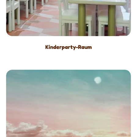
Kinderparty-Raum