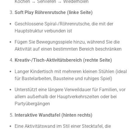
Kochen → Servieren → Wiederholen
Soft Play Röhrenrutsche (linke Seite)
Geschlossene Spiral-/Röhrenrutsche, die mit der
Hauptstruktur verbunden ist
Fügen Sie Bewegungsspiele hinzu, während Sie die
Aktivität auf einen bestimmten Bereich beschränken
Kreativ-/Tisch-Aktivitätsbereich (rechte Seite)
Langer Kindertisch mit mehreren kleinen Stühlen (ideal
für Bastelarbeiten, Bausteine und ruhiges Spiel)
Unterstützt eine längere Verweildauer für Familien, vor
allem außerhalb der Hauptverkehrszeiten oder bei
Partyübergängen
Interaktive Wandtafel (hinten rechts)
Eine Aktivitätswand im Stil einer Stecktafel, die