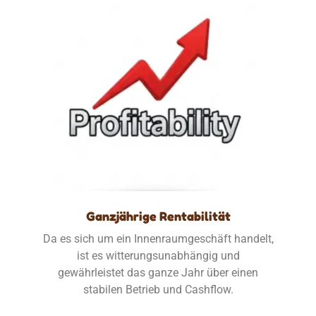
Ganzjährige Rentabilität
Da es sich um ein Innenraumgeschäft handelt,
ist es witterungsunabhängig und
gewährleistet das ganze Jahr über einen
stabilen Betrieb und Cashflow.