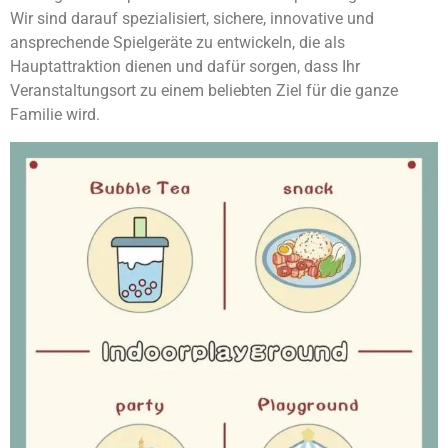
Wir sind darauf spezialisiert, sichere, innovative und
ansprechende Spielgeräte zu entwickeln, die als
Hauptattraktion dienen und dafür sorgen, dass Ihr
Veranstaltungsort zu einem beliebten Ziel für die ganze
Familie wird.