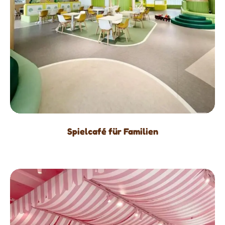
Spielcafé für Familien