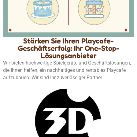
Stärken Sie Ihren Playcafe-
Geschäftserfolg: Ihr One-Stop-
Lösungsanbieter
Wir bieten hochwertige Spielgeräte und Geschäftslösungen,
die Ihnen helfen, ein nachhaltiges und rentables Playcafe
aufzubauen. Wir sind Ihr zuverlässiger Partner