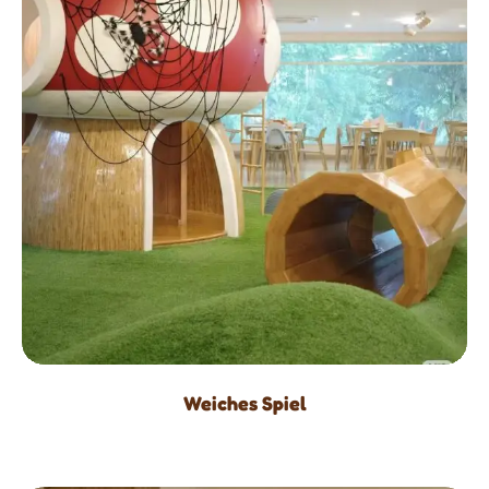
Weiches Spiel