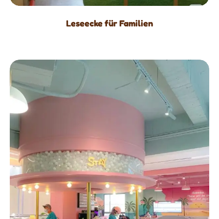
Leseecke für Familien