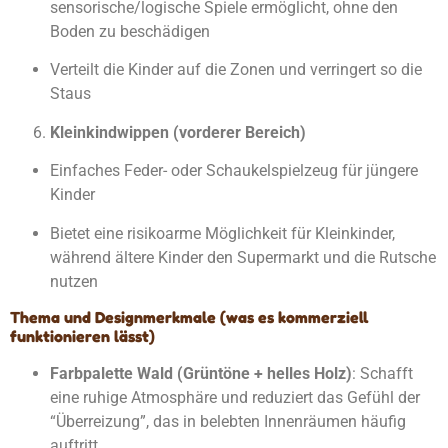
sensorische/logische Spiele ermöglicht, ohne den
Boden zu beschädigen
Verteilt die Kinder auf die Zonen und verringert so die
Staus
Kleinkindwippen (vorderer Bereich)
Einfaches Feder- oder Schaukelspielzeug für jüngere
Kinder
Bietet eine risikoarme Möglichkeit für Kleinkinder,
während ältere Kinder den Supermarkt und die Rutsche
nutzen
Thema und Designmerkmale (was es kommerziell
funktionieren lässt)
Farbpalette Wald (Grüntöne + helles Holz)
: Schafft
eine ruhige Atmosphäre und reduziert das Gefühl der
“Überreizung”, das in belebten Innenräumen häufig
auftritt.