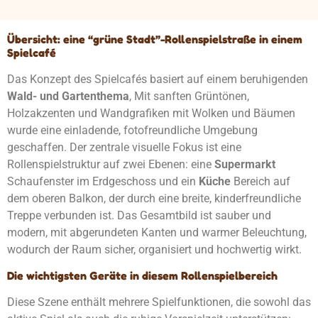
Übersicht: eine “grüne Stadt”-Rollenspielstraße in einem
Spielcafé
Das Konzept des Spielcafés basiert auf einem beruhigenden
Wald- und Gartenthema
, Mit sanften Grüntönen,
Holzakzenten und Wandgrafiken mit Wolken und Bäumen
wurde eine einladende, fotofreundliche Umgebung
geschaffen. Der zentrale visuelle Fokus ist eine
Rollenspielstruktur auf zwei Ebenen: eine
Supermarkt
Schaufenster im Erdgeschoss und ein
Küche
Bereich auf
dem oberen Balkon, der durch eine breite, kinderfreundliche
Treppe verbunden ist. Das Gesamtbild ist sauber und
modern, mit abgerundeten Kanten und warmer Beleuchtung,
wodurch der Raum sicher, organisiert und hochwertig wirkt.
Die wichtigsten Geräte in diesem Rollenspielbereich
Diese Szene enthält mehrere Spielfunktionen, die sowohl das