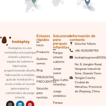
Enlaces
Soluciones
Información de
rápidos
para
contacto
parques
Solicitar folleto
Inicio
infantiles
Koalaplay es una
+86-15355987193
Producto
ventanilla única
parque
Parque
infantil cubierto y
infantil
koalaplayground2025
Quiénes
equipo de ludoteca
cubierto
somos
No. 8 Jiangbin Road,
fabricante,
Juego
Yangwan Industrial
Blog
proporcionando
diseño,
suave
Zone, Qiaoxia Town,
fabricación a medida,
PREGUNTAS
Yongjia County,
guía de instalación y
Play-Cafés
FRECUENTES
Ciudad de
envío a todo el mundo
infantiles
Wenzhou, Provincia
para espacios
Solución
Juego
de Zhejiang, China
comerciales de juego
para
simbólico
infantil.
recintos
Parque