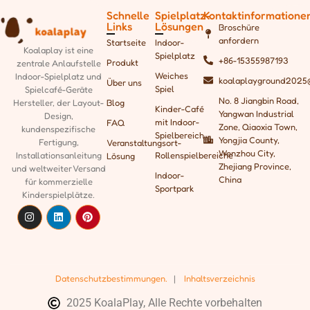
Schnelle
Spielplatz-
Kontaktinformatione
Links
Lösungen
Broschüre
anfordern
Startseite
Indoor-
Koalaplay ist eine
Spielplatz
+86-15355987193
Produkt
zentrale Anlaufstelle
Weiches
Indoor-Spielplatz und
koalaplayground2025
Über uns
Spiel
Spielcafé-Geräte
No. 8 Jiangbin Road,
Blog
Hersteller, der
Layout-
Kinder-Café
Yangwan Industrial
Design,
mit Indoor-
FAQ
Zone, Qiaoxia Town,
kundenspezifische
Spielbereich
Yongjia County,
Fertigung,
Veranstaltungsort-
Wenzhou City,
Rollenspielbereiche
Installationsanleitung
Lösung
Zhejiang Province,
und weltweiter Versand
Indoor-
China
für kommerzielle
Sportpark
Kinderspielplätze.
Datenschutzbestimmungen.
|
Inhaltsverzeichnis
2025 KoalaPlay, Alle Rechte vorbehalten