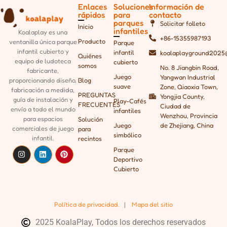
Enlaces
Soluciones
Información de
rápidos
para
contacto
parques
Solicitar folleto
Inicio
infantiles
Koalaplay es una
+86-15355987193
Producto
ventanilla única
parque
Parque
infantil cubierto y
infantil
koalaplayground2025
Quiénes
equipo de ludoteca
cubierto
somos
No. 8 Jiangbin Road,
fabricante,
Juego
Yangwan Industrial
Blog
proporcionando
diseño,
suave
Zone, Qiaoxia Town,
fabricación a medida,
PREGUNTAS
Yongjia County,
guía de instalación y
Play-Cafés
FRECUENTES
Ciudad de
envío a todo el mundo
infantiles
Wenzhou, Provincia
para espacios
Solución
Juego
de Zhejiang, China
comerciales de juego
para
simbólico
infantil.
recintos
Parque
Deportivo
Cubierto
Política de privacidad.
|
Mapa del sitio
2025 KoalaPlay, Todos los derechos reservados