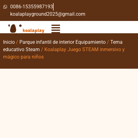
0086-15355987193
koalaplayground2025@gmail.com
Inicio
/
Parque infantil de interior Equipamiento
/
Tema
educativo Steam
/ Koalaplay Juego STEAM inmersivo y
mágico para niños