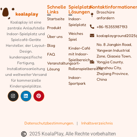
Schnelle
Spielplatz-
Kontaktinformatione
Links
Lösungen
Broschüre
anfordern
Startseite
Indoor-
Koalaplay ist eine
Spielplatz
+86-15355987193
Produkt
zentrale Anlaufstelle
Weiches
Indoor-Spielplatz und
koalaplayground2025
Über uns
Spiel
Spielcafé-Geräte
No. 8 Jiangbin Road,
Blog
Hersteller, der
Layout-
Kinder-Café
Yangwan Industrial
Design,
mit Indoor-
FAQ
Zone, Qiaoxia Town,
kundenspezifische
Spielbereich
Yongjia County,
Fertigung,
Veranstaltungsort-
Wenzhou City,
Rollenspielbereiche
Installationsanleitung
Lösung
Zhejiang Province,
und weltweiter Versand
Indoor-
China
für kommerzielle
Sportpark
Kinderspielplätze.
Datenschutzbestimmungen.
|
Inhaltsverzeichnis
2025 KoalaPlay, Alle Rechte vorbehalten