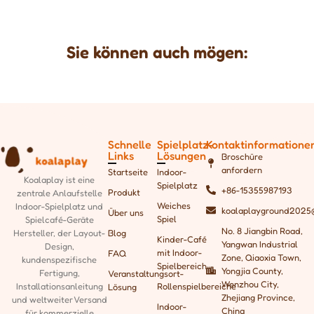
Sie können auch mögen:
Schnelle
Spielplatz-
Kontaktinformatione
Links
Lösungen
Broschüre
anfordern
Startseite
Indoor-
Koalaplay ist eine
Spielplatz
+86-15355987193
Produkt
zentrale Anlaufstelle
Weiches
Indoor-Spielplatz und
koalaplayground2025
Über uns
Spiel
Spielcafé-Geräte
No. 8 Jiangbin Road,
Blog
Hersteller, der
Layout-
Kinder-Café
Yangwan Industrial
Design,
mit Indoor-
FAQ
Zone, Qiaoxia Town,
kundenspezifische
Spielbereich
Yongjia County,
Fertigung,
Veranstaltungsort-
Wenzhou City,
Rollenspielbereiche
Installationsanleitung
Lösung
Zhejiang Province,
und weltweiter Versand
Indoor-
China
für kommerzielle