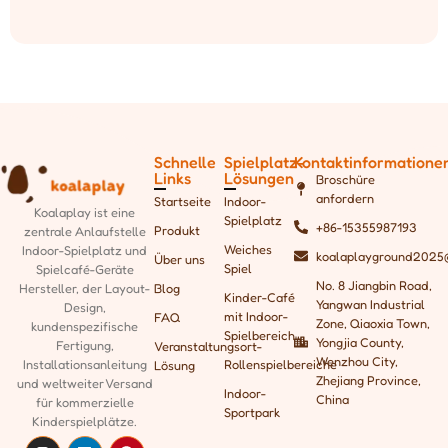
Schnelle
Spielplatz-
Kontaktinformatione
Links
Lösungen
Broschüre
anfordern
Startseite
Indoor-
Koalaplay ist eine
Spielplatz
+86-15355987193
Produkt
zentrale Anlaufstelle
Weiches
Indoor-Spielplatz und
koalaplayground2025
Über uns
Spiel
Spielcafé-Geräte
No. 8 Jiangbin Road,
Blog
Hersteller, der
Layout-
Kinder-Café
Yangwan Industrial
Design,
mit Indoor-
FAQ
Zone, Qiaoxia Town,
kundenspezifische
Spielbereich
Yongjia County,
Fertigung,
Veranstaltungsort-
Wenzhou City,
Rollenspielbereiche
Installationsanleitung
Lösung
Zhejiang Province,
und weltweiter Versand
Indoor-
China
für kommerzielle
Sportpark
Kinderspielplätze.