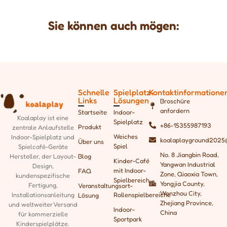
Sie können auch mögen:
Schnelle
Spielplatz-
Kontaktinformatione
Links
Lösungen
Broschüre
anfordern
Startseite
Indoor-
Koalaplay ist eine
Spielplatz
+86-15355987193
Produkt
zentrale Anlaufstelle
Weiches
Indoor-Spielplatz und
koalaplayground2025
Über uns
Spiel
Spielcafé-Geräte
No. 8 Jiangbin Road,
Blog
Hersteller, der
Layout-
Kinder-Café
Yangwan Industrial
Design,
mit Indoor-
FAQ
Zone, Qiaoxia Town,
kundenspezifische
Spielbereich
Yongjia County,
Fertigung,
Veranstaltungsort-
Wenzhou City,
Rollenspielbereiche
Installationsanleitung
Lösung
Zhejiang Province,
und weltweiter Versand
Indoor-
China
für kommerzielle
Sportpark
Kinderspielplätze.