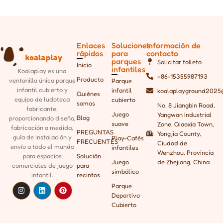
Enlaces
Soluciones
Información de
rápidos
para
contacto
parques
Solicitar folleto
Inicio
infantiles
Koalaplay es una
+86-15355987193
Producto
ventanilla única
parque
Parque
infantil cubierto y
infantil
koalaplayground2025
Quiénes
equipo de ludoteca
cubierto
somos
No. 8 Jiangbin Road,
fabricante,
Juego
Yangwan Industrial
Blog
proporcionando
diseño,
suave
Zone, Qiaoxia Town,
fabricación a medida,
PREGUNTAS
Yongjia County,
guía de instalación y
Play-Cafés
FRECUENTES
Ciudad de
envío a todo el mundo
infantiles
Wenzhou, Provincia
para espacios
Solución
Juego
de Zhejiang, China
comerciales de juego
para
simbólico
infantil.
recintos
Parque
Deportivo
Cubierto