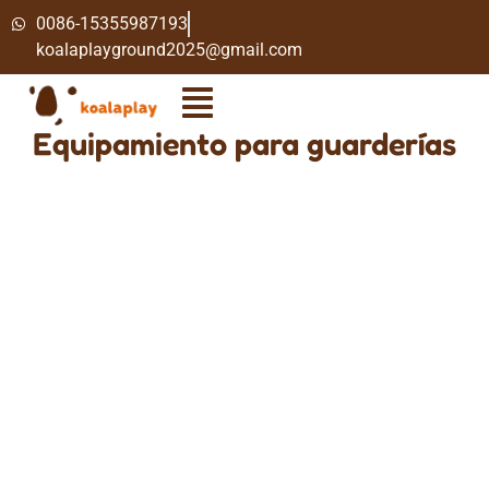
0086-15355987193
koalaplayground2025@gmail.com
Equipamiento para guarderías