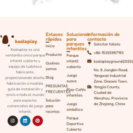
Enlaces
Soluciones
Información de
rápidos
para
contacto
parques
Solicitar folleto
Inicio
infantiles
Koalaplay es una
+86-15355987193
Producto
ventanilla única
parque
Parque
infantil cubierto y
infantil
koalaplayground2025
Quiénes
equipo de ludoteca
cubierto
somos
No. 8 Jiangbin Road,
fabricante,
Juego
Yangwan Industrial
Blog
proporcionando
diseño,
suave
Zone, Qiaoxia Town,
fabricación a medida,
PREGUNTAS
Yongjia County,
guía de instalación y
Play-Cafés
FRECUENTES
Ciudad de
envío a todo el mundo
infantiles
Wenzhou, Provincia
para espacios
Solución
Juego
de Zhejiang, China
comerciales de juego
para
simbólico
infantil.
recintos
Parque
Deportivo
Cubierto