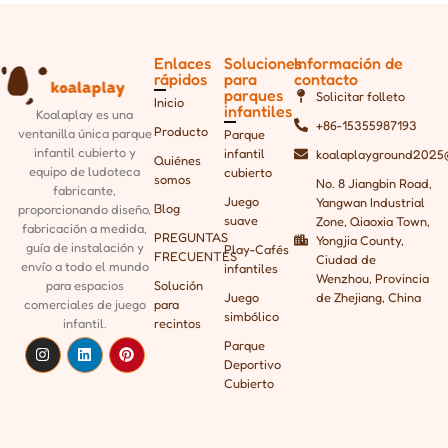
Enlaces
Soluciones
Información de
rápidos
para
contacto
parques
Solicitar folleto
Inicio
infantiles
Koalaplay es una
+86-15355987193
Producto
ventanilla única
parque
Parque
infantil cubierto y
infantil
koalaplayground2025
Quiénes
equipo de ludoteca
cubierto
somos
No. 8 Jiangbin Road,
fabricante,
Juego
Yangwan Industrial
Blog
proporcionando
diseño,
suave
Zone, Qiaoxia Town,
fabricación a medida,
PREGUNTAS
Yongjia County,
guía de instalación y
Play-Cafés
FRECUENTES
Ciudad de
envío a todo el mundo
infantiles
Wenzhou, Provincia
para espacios
Solución
Juego
de Zhejiang, China
comerciales de juego
para
simbólico
infantil.
recintos
Parque
Deportivo
Cubierto