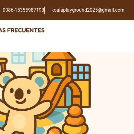
0086-15355987193
koalaplayground2025@gmail.com
AS FRECUENTES