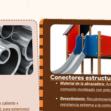
Conectores estructu
Material de la abrazadera:
Ace
corrosión moldeado con prec
Revestimiento:
Recubrimiento
 caliente +
resistencia extrema a la corr
, para exteriores)