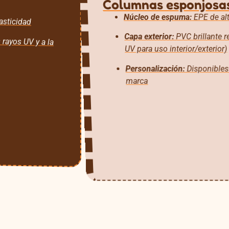
Columnas esponjosas
Núcleo de espuma:
EPE de alt
asticidad
Capa exterior:
PVC brillante re
 rayos UV y a la
UV para uso interior/exterior)
Personalización:
Disponibles 
marca