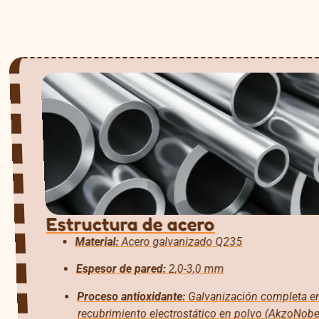
Estructura de acero
Material:
Acero galvanizado Q235
Espesor de pared:
2,0-3,0 mm
Proceso antioxidante:
Galvanización completa en
recubrimiento electrostático en polvo (AkzoNobel