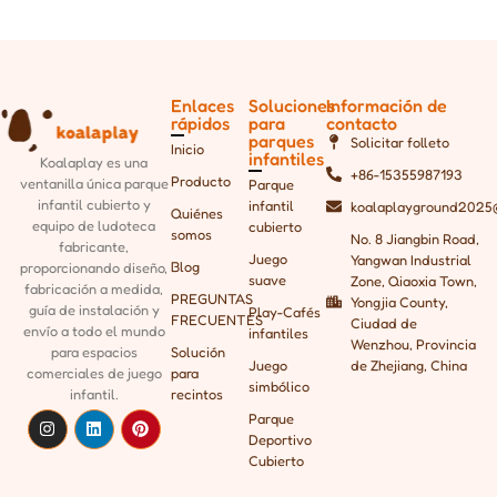
Enlaces
Soluciones
Información de
rápidos
para
contacto
parques
Solicitar folleto
Inicio
infantiles
Koalaplay es una
+86-15355987193
Producto
ventanilla única
parque
Parque
infantil cubierto y
infantil
koalaplayground2025
Quiénes
equipo de ludoteca
cubierto
somos
No. 8 Jiangbin Road,
fabricante,
Juego
Yangwan Industrial
Blog
proporcionando
diseño,
suave
Zone, Qiaoxia Town,
fabricación a medida,
PREGUNTAS
Yongjia County,
guía de instalación y
Play-Cafés
FRECUENTES
Ciudad de
envío a todo el mundo
infantiles
Wenzhou, Provincia
para espacios
Solución
Juego
de Zhejiang, China
comerciales de juego
para
simbólico
infantil.
recintos
Parque
Deportivo
Cubierto