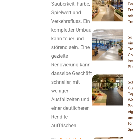
Sauberkeit, Farbe,
Famili
Freiz
Spielwert und
mit
Verkehrsfluss. Ein
Tramp
kompletter Umbau
So erö
kann teuer und
einen
störend sein. Eine
Trampo
Checkl
gezielte
Invest
Renovierung kann
Planu
dasselbe Geschäft
schneller, mit
Schau
Gummi
weniger
Teppic
Ausfallzeiten und
Welch
Boden
einer deutlicheren
eignet
Rendite
am be
für In
auffrischen.
Spielp