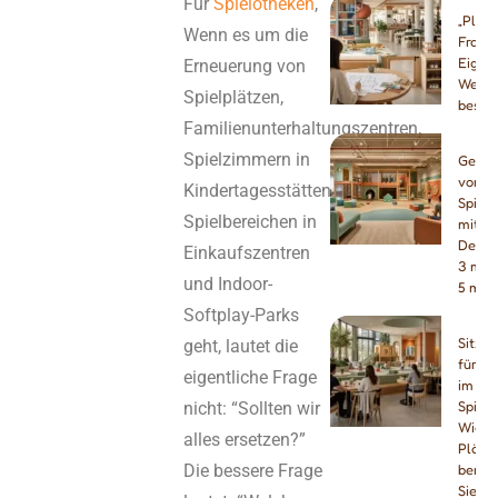
Für
Spielotheken
,
„Play 
Wenn es um die
Franch
Eigens
Erneuerung von
Welch
Spielplätzen,
besse
Familienunterhaltungszentren,
Spielzimmern in
Gesta
von In
Kindertagesstätten,
Spielp
Spielbereichen in
mit ni
Decke
Einkaufszentren
3 m, 
und Indoor-
5 m
Softplay-Parks
Sitzpl
geht, lautet die
für El
eigentliche Frage
im
nicht: “Sollten wir
Spielc
Wie vi
alles ersetzen?”
Plätz
Die bessere Frage
benöt
Sie?