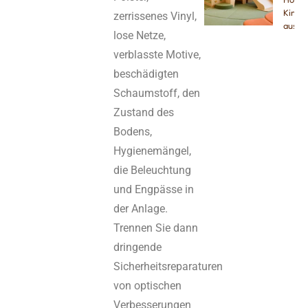
Kinder
zerrissenes Vinyl,
aus
lose Netze,
verblasste Motive,
beschädigten
Schaumstoff, den
Zustand des
Bodens,
Hygienemängel,
die Beleuchtung
und Engpässe in
der Anlage.
Trennen Sie dann
dringende
Sicherheitsreparaturen
von optischen
Verbesserungen