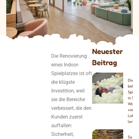
Neuester
Die Renovierung
Beitrag
eines Indoor-
Spielplatzes ist oft
Die 8
die klügste
belieb
Investition, weil
Spielc
in Spa
sie die Bereiche
Was 
verbessert, die den
von d
Lokal
Kunden zuerst
lerne
auffallen:
Sicherheit,
So pla