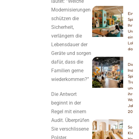
lautet: “Welche
Modernisierungen
Einen
schützen die
Spielp
Ihr
Sicherheit,
Unter
verlängern die
einric
Lohnt 
Lebensdauer der
das?
Geräte und sorgen
dafür, dass die
Die b
Familien gerne
Indoor
Spielp
wiederkommen?”
Trend
und di
Die Antwort
ihres 
Wachs
beginnt in der
Jahre
Regel mit einem
2027
Audit. Überprüfen
So wäh
Sie verschlissene
Klette
Polster,
Holz f