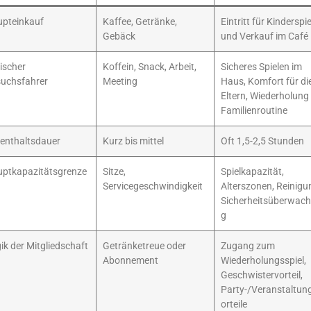
pteinkauf
Kaffee, Getränke,
Eintritt für Kinderspie
Gebäck
und Verkauf im Café
ischer
Koffein, Snack, Arbeit,
Sicheres Spielen im
uchsfahrer
Meeting
Haus, Komfort für di
Eltern, Wiederholung
Familienroutine
enthaltsdauer
Kurz bis mittel
Oft 1,5-2,5 Stunden
ptkapazitätsgrenze
Sitze,
Spielkapazität,
Servicegeschwindigkeit
Alterszonen, Reinigu
Sicherheitsüberwac
g
ik der Mitgliedschaft
Getränketreue oder
Zugang zum
Abonnement
Wiederholungsspiel,
Geschwistervorteil,
Party-/Veranstaltun
orteile