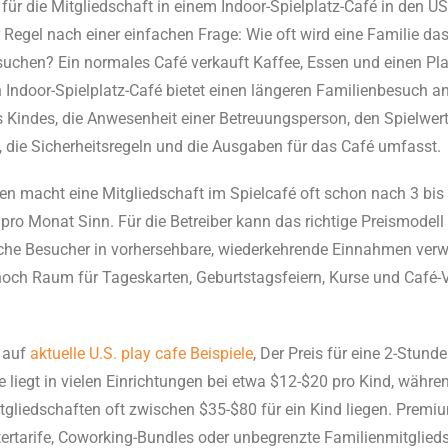
 für die Mitgliedschaft in einem Indoor-Spielplatz-Café in den US
r Regel nach einer einfachen Frage: Wie oft wird eine Familie da
uchen? Ein normales Café verkauft Kaffee, Essen und einen Pl
n Indoor-Spielplatz-Café bietet einen längeren Familienbesuch an
es Kindes, die Anwesenheit einer Betreuungsperson, den Spielwert
, die Sicherheitsregeln und die Ausgaben für das Café umfasst.
en macht eine Mitgliedschaft im Spielcafé oft schon nach 3 bis
ro Monat Sinn. Für die Betreiber kann das richtige Preismodell
iche Besucher in vorhersehbare, wiederkehrende Einnahmen verw
och Raum für Tageskarten, Geburtstagsfeiern, Kurse und Café-
 auf
aktuelle U.S. play cafe Beispiele
, Der Preis für eine 2-Stunde
 liegt in vielen Einrichtungen bei etwa $12-$20 pro Kind, währe
gliedschaften oft zwischen $35-$80 für ein Kind liegen. Premiu
ertarife, Coworking-Bundles oder unbegrenzte Familienmitglied