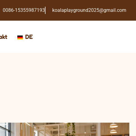
0086-15355987193
koalaplayground2025@gmail.com
akt
DE