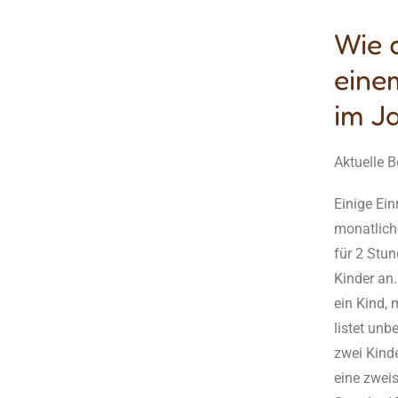
Wie d
eine
im J
Aktuelle B
Einige Ei
monatliche
für 2 Stun
Kinder an.
ein Kind,
listet unb
zwei Kinde
eine zweis