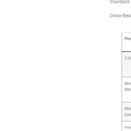
Standard-T
Diese Beis
Pre
2-S
Mon
Mit
Mon
Ges
Pr