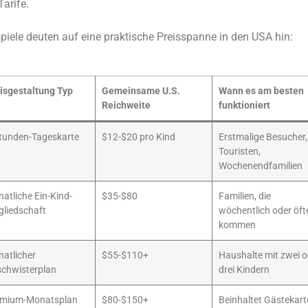
arife.
piele deuten auf eine praktische Preisspanne in den USA hin:
isgestaltung Typ
Gemeinsame U.S.
Wann es am besten
Reichweite
funktioniert
tunden-Tageskarte
$12-$20 pro Kind
Erstmalige Besucher,
Touristen,
Wochenendfamilien
atliche Ein-Kind-
$35-$80
Familien, die
gliedschaft
wöchentlich oder öft
kommen
atlicher
$55-$110+
Haushalte mit zwei o
chwisterplan
drei Kindern
emium-Monatsplan
$80-$150+
Beinhaltet Gästekart