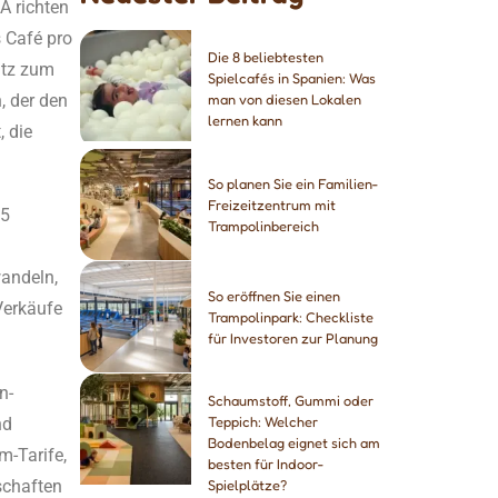
A richten
s Café pro
Die 8 beliebtesten
atz zum
Spielcafés in Spanien: Was
, der den
man von diesen Lokalen
lernen kann
, die
So planen Sie ein Familien-
Freizeitzentrum mit
 5
Trampolinbereich
andeln,
So eröffnen Sie einen
Verkäufe
Trampolinpark: Checkliste
für Investoren zur Planung
n-
Schaumstoff, Gummi oder
nd
Teppich: Welcher
Bodenbelag eignet sich am
m-Tarife,
besten für Indoor-
schaften
Spielplätze?