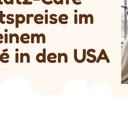
tspreise im
einem
é in den USA
.