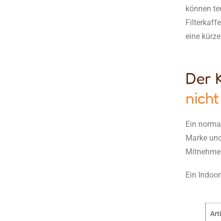
können teu
Filterkaff
eine kürze
Der 
nicht
Ein normal
Marke und
Mitnehmen
Ein Indoor
Art