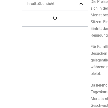
Die Preise
Inhaltsübersicht
sich in de
Monat bes
Sitzen. Ei
Eintritt d
Reinigung
Für Famili
Besuchen p
gelegentl
während n
bleibt.
Basierend
Tageskarte
Monatsmit
Geschwist