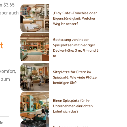
en $3,65
 aber auch
„Play Cafe“-Franchise oder
Eigenständigkeit: Welcher
Weg ist besser?
Gestaltung von Indoor-
t
Spielplätzen mit niedriger
Deckenhöhe: 3 m, 4 m und 5
m
komfort,
Sitzplätze für Eltern im
Spielcafé: Wie viele Plätze
n zum
benötigen Sie?
Einen Spielplatz für Ihr
Unternehmen einrichten:
Lohnt sich das?
fe