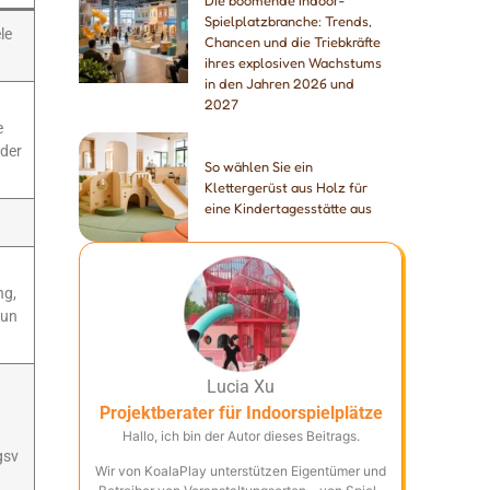
Die boomende Indoor-
Spielplatzbranche: Trends,
le
Chancen und die Triebkräfte
ihres explosiven Wachstums
in den Jahren 2026 und
2027
e
 der
So wählen Sie ein
Klettergerüst aus Holz für
eine Kindertagesstätte aus
ng,
hun
Lucia Xu
Projektberater für Indoorspielplätze
Hallo, ich bin der Autor dieses Beitrags.
gsv
Wir von KoalaPlay unterstützen Eigentümer und