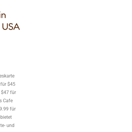
in
n USA
eskarte
 für $45
 $47 für
s Cafe
9.99 für
bietet
te- und