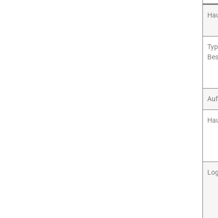
Hau
Typ
Bes
Auf
Hau
Log