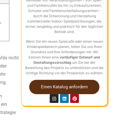
Betreiber von Veranstaltungsorten - von Spiel-
und Familiencafés bis hin zu Einkaufszentren,
Schulen und Familienunterhaltungszentren -
durch die Entwicklung und Herstellung
kommerzieller Indoor-Spielplatzlösungen, die
,
sicher, langlebig und praktisch für den täglichen
Betrieb sind.
Wenn Sie ein neues Spielcafé oder einen neuen
Kinderspielbereich planen, teilen Sie uns Ihren
Grundriss und Ihre Anforderungen mit. Wir
fés nicht
können Ihnen eine
vorläufiger Entwurf und
Gestaltungsvorschlag
um Sie bei der
nder
Bewertung des Projekts zu unterstützen und die
richtige Richtung vor der Produktion zu wählen.
ehr
ung.
Einen Katalog anfordern
n
 ein
trategie