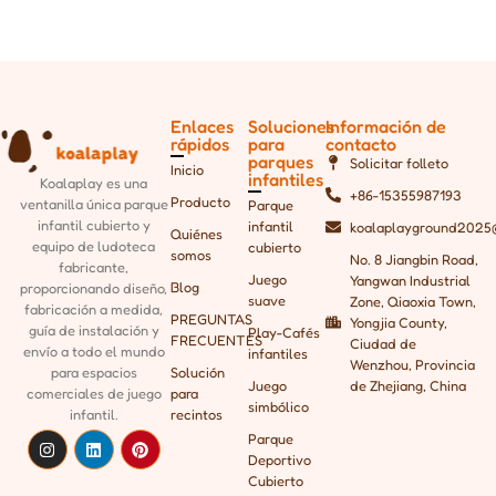
Enlaces
Soluciones
Información de
rápidos
para
contacto
parques
Solicitar folleto
Inicio
infantiles
Koalaplay es una
+86-15355987193
Producto
ventanilla única
parque
Parque
infantil cubierto y
infantil
koalaplayground2025
Quiénes
equipo de ludoteca
cubierto
somos
No. 8 Jiangbin Road,
fabricante,
Juego
Yangwan Industrial
Blog
proporcionando
diseño,
suave
Zone, Qiaoxia Town,
fabricación a medida,
PREGUNTAS
Yongjia County,
guía de instalación y
Play-Cafés
FRECUENTES
Ciudad de
envío a todo el mundo
infantiles
Wenzhou, Provincia
para espacios
Solución
Juego
de Zhejiang, China
comerciales de juego
para
simbólico
infantil.
recintos
Parque
Deportivo
Cubierto