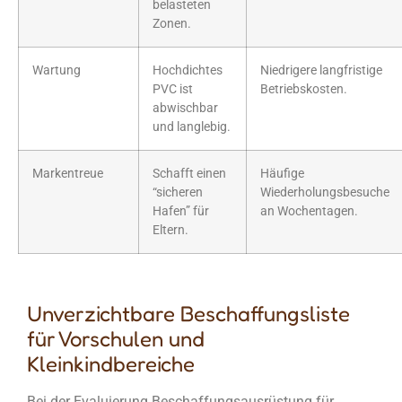
belasteten
Zonen.
Wartung
Hochdichtes
Niedrigere langfristige
PVC ist
Betriebskosten.
abwischbar
und langlebig.
Markentreue
Schafft einen
Häufige
“sicheren
Wiederholungsbesuche
Hafen” für
an Wochentagen.
Eltern.
Unverzichtbare Beschaffungsliste
für Vorschulen und
Kleinkindbereiche
Bei der Evaluierung
Beschaffungsausrüstung für