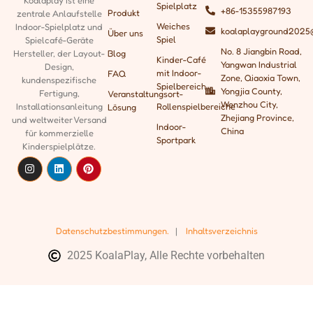
Koalaplay ist eine
Spielplatz
+86-15355987193
Produkt
zentrale Anlaufstelle
Weiches
Indoor-Spielplatz und
koalaplayground2025
Über uns
Spiel
Spielcafé-Geräte
No. 8 Jiangbin Road,
Blog
Hersteller, der
Layout-
Kinder-Café
Yangwan Industrial
Design,
mit Indoor-
FAQ
Zone, Qiaoxia Town,
kundenspezifische
Spielbereich
Yongjia County,
Fertigung,
Veranstaltungsort-
Wenzhou City,
Rollenspielbereiche
Installationsanleitung
Lösung
Zhejiang Province,
und weltweiter Versand
Indoor-
China
für kommerzielle
Sportpark
Kinderspielplätze.
Datenschutzbestimmungen.
|
Inhaltsverzeichnis
2025 KoalaPlay, Alle Rechte vorbehalten