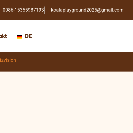
0086-15355987193
koalaplayground2025@gmail.com
akt
DE
tzvision