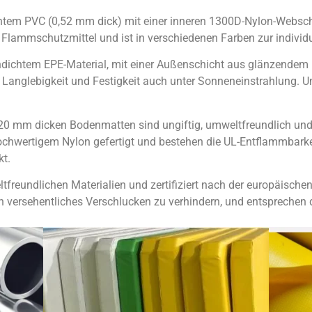
chtem PVC (0,52 mm dick) mit einer inneren 1300D-Nylon-Webschi
Flammschutzmittel und ist in verschiedenen Farben zur individue
chdichtem EPE-Material, mit einer Außenschicht aus glänzende
 Langlebigkeit und Festigkeit auch unter Sonneneinstrahlung. U
 20 mm dicken Bodenmatten sind ungiftig, umweltfreundlich un
ochwertigem Nylon gefertigt und bestehen die UL-Entflammbarke
t.
ltfreundlichen Materialien und zertifiziert nach der europäisch
 versehentliches Verschlucken zu verhindern, und entsprechen 