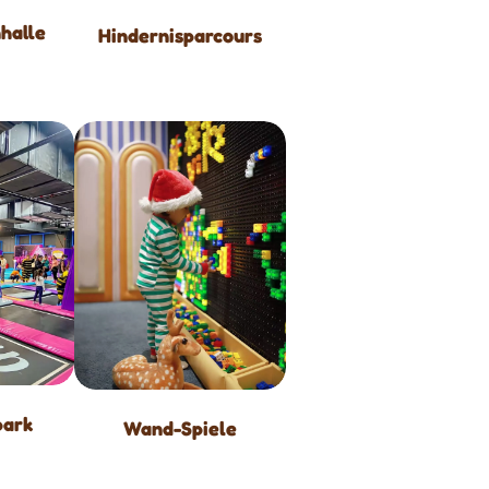
halle
Hindernisparcours
park
Wand-Spiele