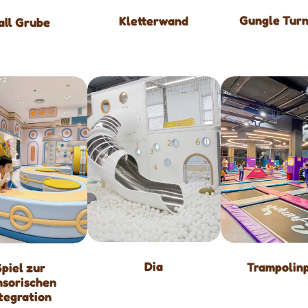
Gungle Turn
Kletterwand
all Grube
Dia
Trampolin
Spiel zur
nsorischen
ntegration