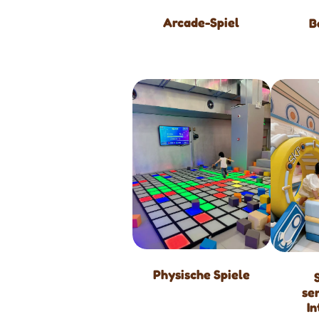
Arcade-Spiel
B
Physische Spiele
se
I