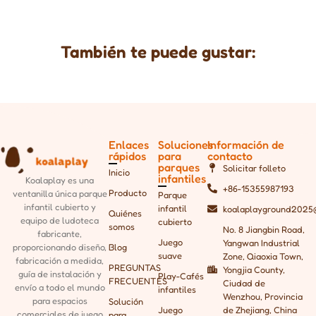
También te puede gustar:
Enlaces
Soluciones
Información de
rápidos
para
contacto
parques
Solicitar folleto
Inicio
infantiles
Koalaplay es una
+86-15355987193
Producto
ventanilla única
parque
Parque
infantil cubierto y
infantil
koalaplayground2025
Quiénes
equipo de ludoteca
cubierto
somos
No. 8 Jiangbin Road,
fabricante,
Juego
Yangwan Industrial
Blog
proporcionando
diseño,
suave
Zone, Qiaoxia Town,
fabricación a medida,
PREGUNTAS
Yongjia County,
guía de instalación y
Play-Cafés
FRECUENTES
Ciudad de
envío a todo el mundo
infantiles
Wenzhou, Provincia
para espacios
Solución
Juego
de Zhejiang, China
comerciales de juego
para