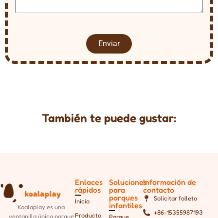
Enviar
También te puede gustar:
Enlaces
Soluciones
Información de
rápidos
para
contacto
parques
Solicitar folleto
Inicio
infantiles
Koalaplay es una
+86-15355987193
Producto
ventanilla única
parque
Parque