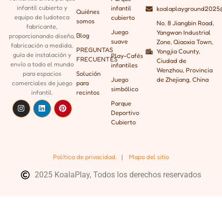
infantil cubierto y
infantil
koalaplayground2025
Quiénes
equipo de ludoteca
cubierto
somos
No. 8 Jiangbin Road,
fabricante,
Juego
Yangwan Industrial
Blog
proporcionando
diseño,
suave
Zone, Qiaoxia Town,
fabricación a medida,
PREGUNTAS
Yongjia County,
guía de instalación y
Play-Cafés
FRECUENTES
Ciudad de
envío a todo el mundo
infantiles
Wenzhou, Provincia
para espacios
Solución
Juego
de Zhejiang, China
comerciales de juego
para
simbólico
infantil.
recintos
Parque
Deportivo
Cubierto
Política de privacidad.
|
Mapa del sitio
2025 KoalaPlay, Todos los derechos reservados