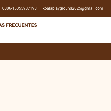
0086-15355987193
koalaplayground2025@gmail.com
AS FRECUENTES