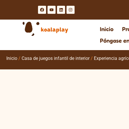
Inicio
Pr
Póngase en
Inicio
/
Casa de juegos infantil de interior
/
Experiencia agríc