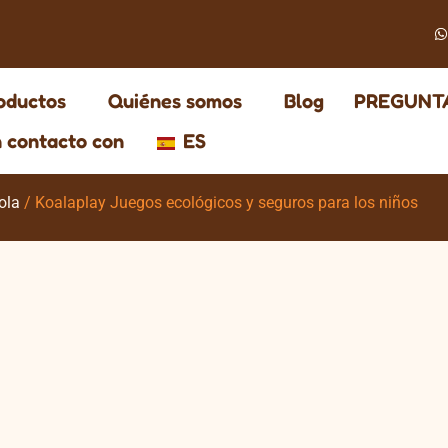
oductos
Quiénes somos
Blog
PREGUNT
 contacto con
ES
ola
/ Koalaplay Juegos ecológicos y seguros para los niños