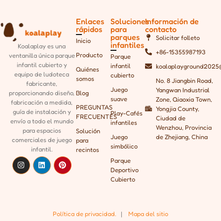
Enlaces
Soluciones
Información de
rápidos
para
contacto
parques
Solicitar folleto
Inicio
infantiles
Koalaplay es una
+86-15355987193
Producto
ventanilla única
parque
Parque
infantil cubierto y
infantil
koalaplayground2025
Quiénes
equipo de ludoteca
cubierto
somos
No. 8 Jiangbin Road,
fabricante,
Juego
Yangwan Industrial
Blog
proporcionando
diseño,
suave
Zone, Qiaoxia Town,
fabricación a medida,
PREGUNTAS
Yongjia County,
guía de instalación y
Play-Cafés
FRECUENTES
Ciudad de
envío a todo el mundo
infantiles
Wenzhou, Provincia
para espacios
Solución
Juego
de Zhejiang, China
comerciales de juego
para
simbólico
infantil.
recintos
Parque
Deportivo
Cubierto
Política de privacidad.
|
Mapa del sitio