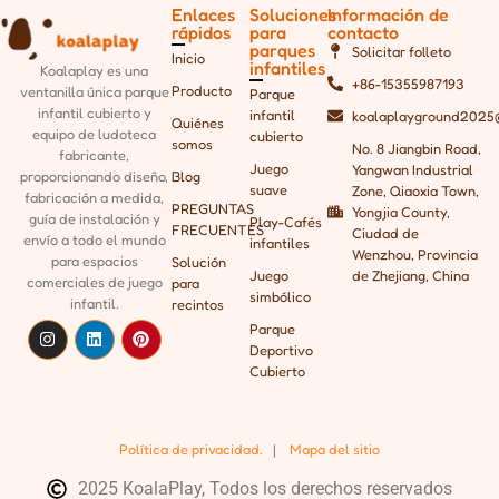
Enlaces
Soluciones
Información de
rápidos
para
contacto
parques
Solicitar folleto
Inicio
infantiles
Koalaplay es una
+86-15355987193
Producto
ventanilla única
parque
Parque
infantil cubierto y
infantil
koalaplayground2025
Quiénes
equipo de ludoteca
cubierto
somos
No. 8 Jiangbin Road,
fabricante,
Juego
Yangwan Industrial
Blog
proporcionando
diseño,
suave
Zone, Qiaoxia Town,
fabricación a medida,
PREGUNTAS
Yongjia County,
guía de instalación y
Play-Cafés
FRECUENTES
Ciudad de
envío a todo el mundo
infantiles
Wenzhou, Provincia
para espacios
Solución
Juego
de Zhejiang, China
comerciales de juego
para
simbólico
infantil.
recintos
Parque
Deportivo
Cubierto
Política de privacidad.
|
Mapa del sitio
2025 KoalaPlay, Todos los derechos reservados