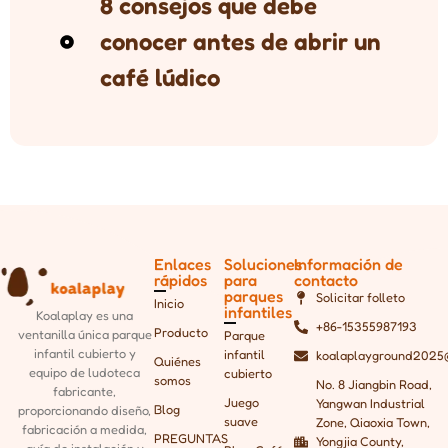
8 consejos que debe
conocer antes de abrir un
café lúdico
Enlaces
Soluciones
Información de
rápidos
para
contacto
parques
Solicitar folleto
Inicio
infantiles
Koalaplay es una
+86-15355987193
Producto
ventanilla única
parque
Parque
infantil cubierto y
infantil
koalaplayground2025
Quiénes
equipo de ludoteca
cubierto
somos
No. 8 Jiangbin Road,
fabricante,
Juego
Yangwan Industrial
Blog
proporcionando
diseño,
suave
Zone, Qiaoxia Town,
fabricación a medida,
PREGUNTAS
Yongjia County,