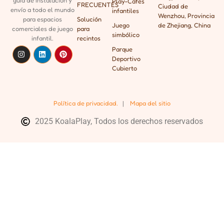
guía de instalación y
Play-Cafés
FRECUENTES
Ciudad de
envío a todo el mundo
infantiles
Wenzhou, Provincia
para espacios
Solución
Juego
de Zhejiang, China
comerciales de juego
para
simbólico
infantil.
recintos
Parque
Deportivo
Cubierto
Política de privacidad.
|
Mapa del sitio
2025 KoalaPlay, Todos los derechos reservados