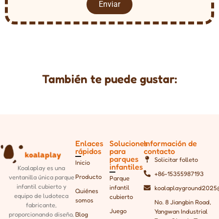
Enviar
También te puede gustar:
Enlaces
Soluciones
Información de
rápidos
para
contacto
parques
Solicitar folleto
Inicio
infantiles
Koalaplay es una
+86-15355987193
Producto
ventanilla única
parque
Parque
infantil cubierto y
infantil
koalaplayground2025
Quiénes
equipo de ludoteca
cubierto
somos
No. 8 Jiangbin Road,
fabricante,
Juego
Yangwan Industrial
Blog
proporcionando
diseño,