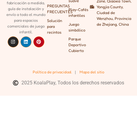
suave
Zone, Qiaoxia Town,
fabricación a medida,
PREGUNTAS
Yongjia County,
guía de instalación y
Play-Cafés
FRECUENTES
Ciudad de
envío a todo el mundo
infantiles
Wenzhou, Provincia
para espacios
Solución
Juego
de Zhejiang, China
comerciales de juego
para
simbólico
infantil.
recintos
Parque
Deportivo
Cubierto
Política de privacidad.
|
Mapa del sitio
2025 KoalaPlay, Todos los derechos reservados