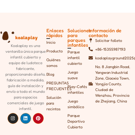
Enlaces
Soluciones
Información de
rápidos
para
contacto
parques
Solicitar folleto
Inicio
infantiles
Koalaplay es una
+86-15355987193
Producto
ventanilla única
parque
Parque
infantil cubierto y
infantil
koalaplayground2025
Quiénes
equipo de ludoteca
cubierto
somos
No. 8 Jiangbin Road,
fabricante,
Juego
Yangwan Industrial
Blog
proporcionando
diseño,
suave
Zone, Qiaoxia Town,
fabricación a medida,
PREGUNTAS
Yongjia County,
guía de instalación y
Play-Cafés
FRECUENTES
Ciudad de
envío a todo el mundo
infantiles
Wenzhou, Provincia
para espacios
Solución
Juego
de Zhejiang, China
comerciales de juego
para
simbólico
infantil.
recintos
Parque
Deportivo
Cubierto