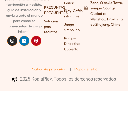
suave
Zone, Qiaoxia Town,
fabricación a medida,
PREGUNTAS
Yongjia County,
guía de instalación y
Play-Cafés
FRECUENTES
Ciudad de
envío a todo el mundo
infantiles
Wenzhou, Provincia
para espacios
Solución
Juego
de Zhejiang, China
comerciales de juego
para
simbólico
infantil.
recintos
Parque
Deportivo
Cubierto
Política de privacidad.
|
Mapa del sitio
2025 KoalaPlay, Todos los derechos reservados