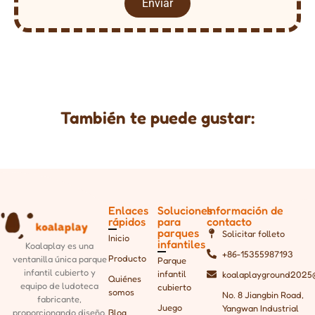
Enviar
También te puede gustar:
Enlaces
Soluciones
Información de
rápidos
para
contacto
parques
Solicitar folleto
Inicio
infantiles
Koalaplay es una
+86-15355987193
Producto
ventanilla única
parque
Parque
infantil cubierto y
infantil
koalaplayground2025
Quiénes
equipo de ludoteca
cubierto
somos
No. 8 Jiangbin Road,
fabricante,
Juego
Yangwan Industrial
Blog
proporcionando
diseño,