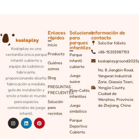
Enlaces
Soluciones
Información de
rápidos
para
contacto
parques
Solicitar folleto
Inicio
infantiles
Koalaplay es una
+86-15355987193
Producto
ventanilla única
parque
Parque
infantil cubierto y
infantil
koalaplayground2025
Quiénes
equipo de ludoteca
cubierto
somos
No. 8 Jiangbin Road,
fabricante,
Juego
Yangwan Industrial
Blog
proporcionando
diseño,
suave
Zone, Qiaoxia Town,
fabricación a medida,
PREGUNTAS
Yongjia County,
guía de instalación y
Play-Cafés
FRECUENTES
Ciudad de
envío a todo el mundo
infantiles
Wenzhou, Provincia
para espacios
Solución
Juego
de Zhejiang, China
comerciales de juego
para
simbólico
infantil.
recintos
Parque
Deportivo
Cubierto