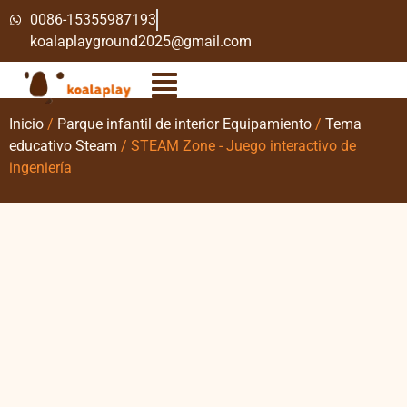
0086-15355987193
koalaplayground2025@gmail.com
Inicio
/
Parque infantil de interior Equipamiento
/
Tema
educativo Steam
/ STEAM Zone - Juego interactivo de
ingeniería